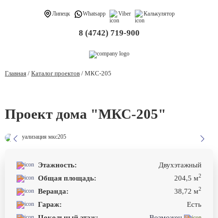
Липецк
Whatsapp
Viber
Калькулятор
8 (4742) 719-900
Главная
/
Каталог проектов
/
МКС-205
Проект дома "МКС-205"
Этажность:
Двухэтажный
2
Общая площадь:
204,5 м
2
Веранда:
38,72 м
Гараж:
Есть
Цокольный этаж:
Возможен