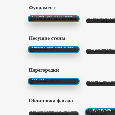
Фундамент
Ленточный
Свайно-ростверковый
монолитный
Несущие стены
Газосиликатные блоки
Керамически
Перегородки
Газосиликатный блок
100/150мм
Силикатный 
Облицовка фасада
Декоративна
штукатурка
Облицовочный кирпич