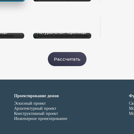
ица
Натуральная черепица
Рассчитать
Проектирование домов
Фу
Эскизный проект
Св
Архитектурный проект
Мо
Конструктивный проект
Мо
Инженерное проектирование