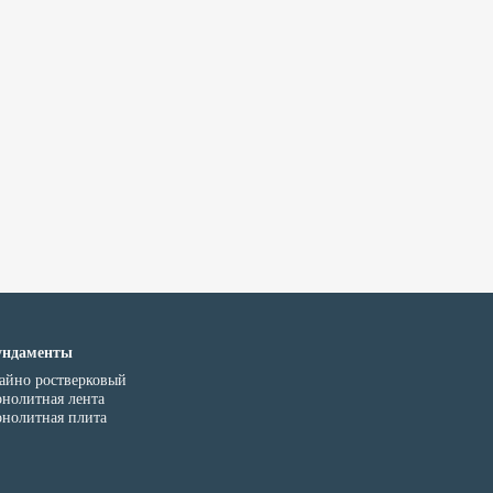
ндаменты
айно ростверковый
нолитная лента
нолитная плита