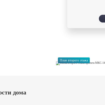
План второго этажа
ости дома