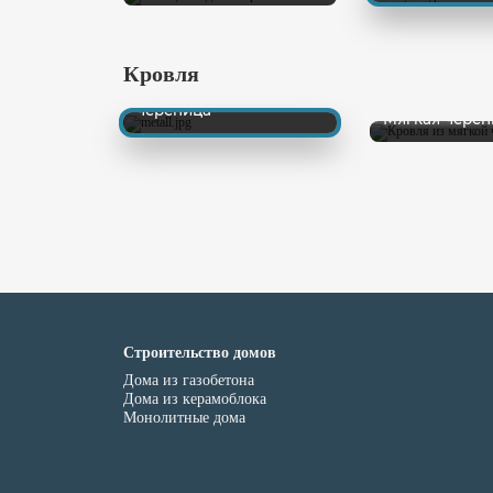
Кровля
Металлическая
черепица
Мягкая череп
Строительство домов
Дома из газобетона
Дома из керамоблока
Монолитные дома