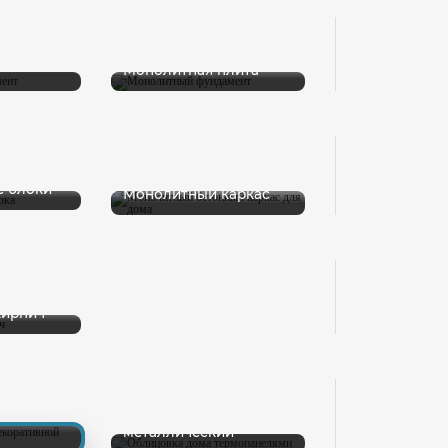
Монолитная плита
е блоки
Монолитный каркас
кирпич
я
Сайдинг пластиковый/
металлический