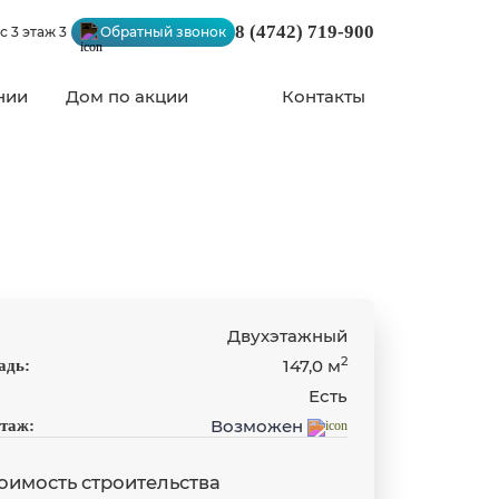
8 (4742) 719-900
с 3 этаж 3
Обратный звонок
нии
Дом по акции
Контакты
Двухэтажный
2
147,0 м
адь:
Есть
Возможен
таж:
оимость строительства